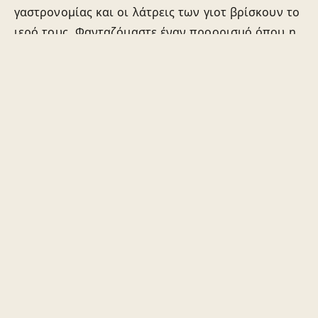
γαστρονομίας και οι λάτρεις των γιοτ βρίσκουν το
ιερό τους. Φανταζόμαστε έναν προορισμό όπου η
σύγχρονη πολυτέλεια συναντά την αιώνια γοητεία
του Αιγαίου, όπου κάθε επισκέπτης νιώθει μέρος
ενός επιλεγμένου κύκλου και όπου ο σεβασμός για
τη φύση, τον πολιτισμό και την κοινότητα είναι
ενσωματωμένος σε όλα όσα κάνουμε. Στα επόμενα
χρόνια, επιδιώκουμε να αναπτυχθούμε με σκέψη -
επεκτείνοντας τις προσφορές μας διατηρώντας
την οικειότητα, την αυθεντικότητα και την ήρεμη
ομορφιά που καθορίζουν την ψυχή μας.